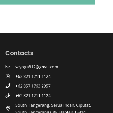
Contacts
wiyoga812@gmail.com
+62 821 1211 1124
+62 857 1763 2957
+62 821 1211 1124
South Tangerang, Serua Indah, Ciputat,
South Tangerang City, Banten 15414