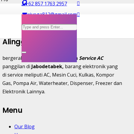
+62 857 1763 2957
Service Kulkas Gea
wiyoga812@gmail.com
Alingga Jaya Teknik
bergerak di bidang penyedia
Jasa
Service AC
panggilan di
Jabodetabek,
barang elektronik yang
di service meliputi AC, Mesin Cuci, Kulkas, Kompor
Gas, Pompa Air, Waterheater, Dispenser, Freezer dan
Elektronik Lainnya.
Menu
Our Blog