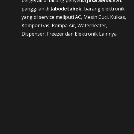
bergerak di bidang penyedia
Jasa
Service AC
panggilan di
Jabodetabek,
barang elektronik
yang di service meliputi AC, Mesin Cuci, Kulkas,
Kompor Gas, Pompa Air, Waterheater,
Dispenser, Freezer dan Elektronik Lainnya.