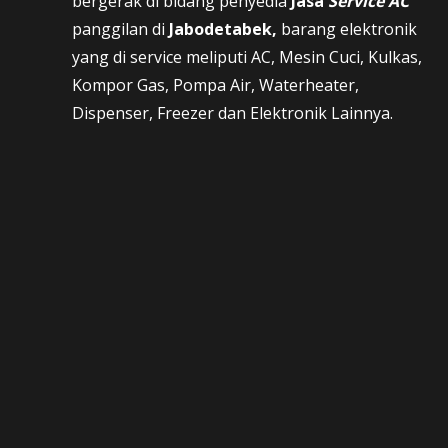
bergerak di bidang penyedia
Jasa
Service AC
panggilan di
Jabodetabek,
barang elektronik
yang di service meliputi AC, Mesin Cuci, Kulkas,
Kompor Gas, Pompa Air, Waterheater,
Dispenser, Freezer dan Elektronik Lainnya.