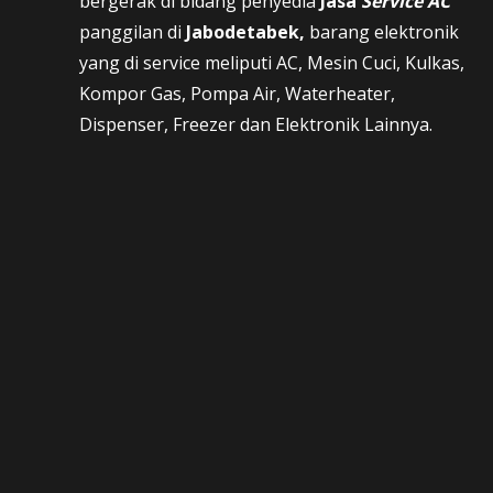
bergerak di bidang penyedia
Jasa
Service AC
panggilan di
Jabodetabek,
barang elektronik
yang di service meliputi AC, Mesin Cuci, Kulkas,
Kompor Gas, Pompa Air, Waterheater,
Dispenser, Freezer dan Elektronik Lainnya.