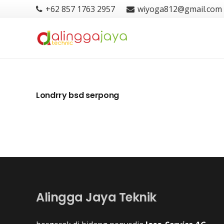
+62 857 1763 2957
wiyoga812@gmail.com
Londrry bsd serpong
Alingga Jaya Teknik