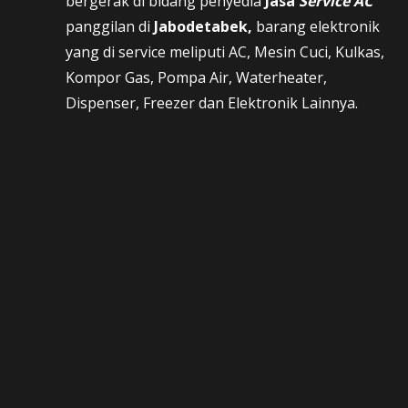
bergerak di bidang penyedia
Jasa
Service AC
panggilan di
Jabodetabek,
barang elektronik
yang di service meliputi AC, Mesin Cuci, Kulkas,
Kompor Gas, Pompa Air, Waterheater,
Dispenser, Freezer dan Elektronik Lainnya.