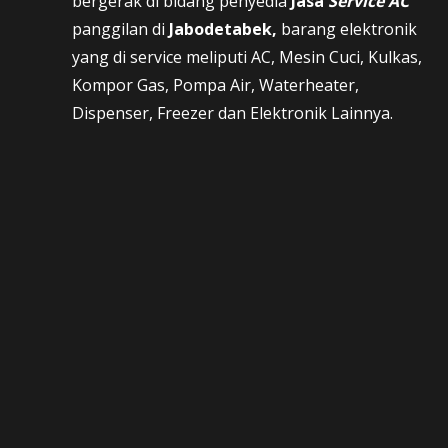
bergerak di bidang penyedia
Jasa
Service AC
panggilan di
Jabodetabek,
barang elektronik
yang di service meliputi AC, Mesin Cuci, Kulkas,
Kompor Gas, Pompa Air, Waterheater,
Dispenser, Freezer dan Elektronik Lainnya.