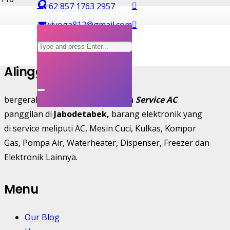
+62 857 1763 2957
Service Kulkas Gea
wiyoga812@gmail.com
Alingga Jaya Teknik
bergerak di bidang penyedia
Jasa
Service AC
panggilan di
Jabodetabek,
barang elektronik yang
di service meliputi AC, Mesin Cuci, Kulkas, Kompor
Gas, Pompa Air, Waterheater, Dispenser, Freezer dan
Elektronik Lainnya.
Menu
Our Blog